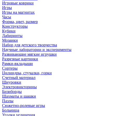
Игровые коврики
Игры
Игры на магнитах
Часы
Форма, цвет, размер
Конструкторы
Кубики
Лабиринты
Мозаики
Набор для детского творчества
Научные лаборатории и эксперименты
Развивающие мягкие игрушки
Разрезные картинки
Рамки-вкладыши
Сортеры
Цилиндры, стучалки, горки
Счетный материал
Шнуровки
Электровикторины
Бизиборды
Шахматы и шашки
Пазлы
Сюжетно-ролевые игры
Больница
Уголки уединения