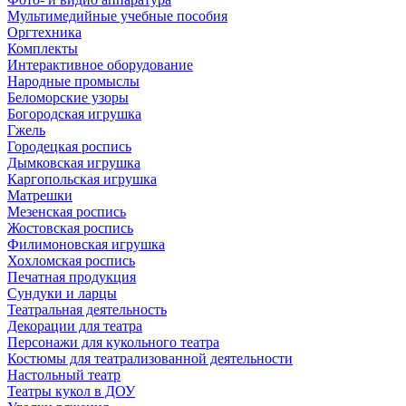
Мультимедийные учебные пособия
Оргтехника
Комплекты
Интерактивное оборудование
Народные промыслы
Беломорские узоры
Богородская игрушка
Гжель
Городецкая роспись
Дымковская игрушка
Каргопольская игрушка
Матрешки
Мезенская роспись
Жостовская роспись
Филимоновская игрушка
Хохломская роспись
Печатная продукция
Сундуки и ларцы
Театральная деятельность
Декорации для театра
Персонажи для кукольного театра
Костюмы для театрализованной деятельности
Настольный театр
Театры кукол в ДОУ