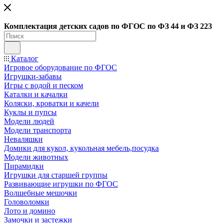
Ко
мплектация детских садов по ФГОC по ФЗ 44 и ФЗ 223
Каталог
Игровое оборудование по ФГОС
Игрушки-забавы
Игры с водой и песком
Каталки и качалки
Коляски, кроватки и качели
Куклы и пупсы
Модели людей
Модели транспорта
Неваляшки
Домики для кукол, кукольная мебель,посудка
Модели животных
Пирамидки
Игрушки для старшей группы
Развивающие игрушки по ФГОС
Волшебные мешочки
Головоломки
Лото и домино
Замочки и застежки