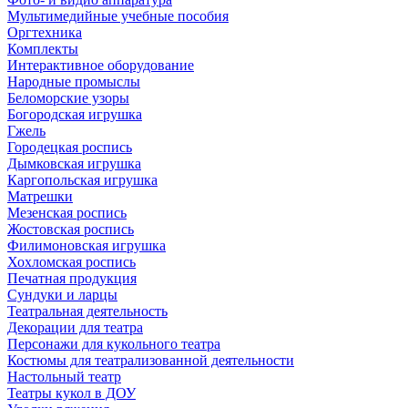
Мультимедийные учебные пособия
Оргтехника
Комплекты
Интерактивное оборудование
Народные промыслы
Беломорские узоры
Богородская игрушка
Гжель
Городецкая роспись
Дымковская игрушка
Каргопольская игрушка
Матрешки
Мезенская роспись
Жостовская роспись
Филимоновская игрушка
Хохломская роспись
Печатная продукция
Сундуки и ларцы
Театральная деятельность
Декорации для театра
Персонажи для кукольного театра
Костюмы для театрализованной деятельности
Настольный театр
Театры кукол в ДОУ