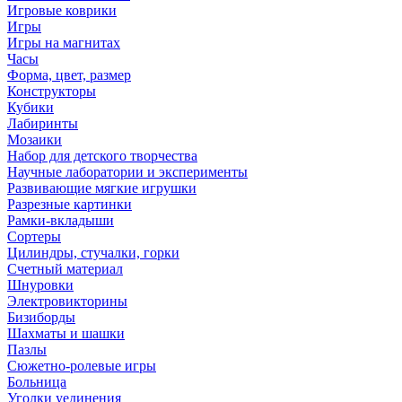
Игровые коврики
Игры
Игры на магнитах
Часы
Форма, цвет, размер
Конструкторы
Кубики
Лабиринты
Мозаики
Набор для детского творчества
Научные лаборатории и эксперименты
Развивающие мягкие игрушки
Разрезные картинки
Рамки-вкладыши
Сортеры
Цилиндры, стучалки, горки
Счетный материал
Шнуровки
Электровикторины
Бизиборды
Шахматы и шашки
Пазлы
Сюжетно-ролевые игры
Больница
Уголки уединения