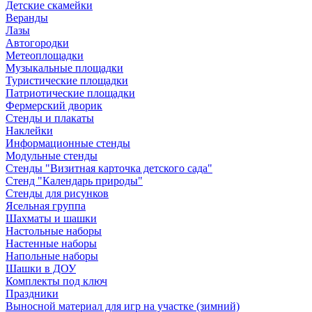
Детские скамейки
Веранды
Лазы
Автогородки
Метеоплощадки
Музыкальные площадки
Туристические площадки
Патриотические площадки
Фермерский дворик
Стенды и плакаты
Наклейки
Информационные стенды
Модульные стенды
Стенды "Визитная карточка детского сада"
Стенд "Календарь природы"
Стенды для рисунков
Ясельная группа
Шахматы и шашки
Настольные наборы
Настенные наборы
Напольные наборы
Шашки в ДОУ
Комплекты под ключ
Праздники
Выносной материал для игр на участке (зимний)