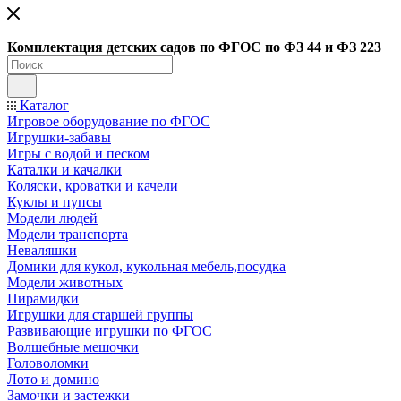
Ко
мплектация детских садов по ФГОC по ФЗ 44 и ФЗ 223
Каталог
Игровое оборудование по ФГОС
Игрушки-забавы
Игры с водой и песком
Каталки и качалки
Коляски, кроватки и качели
Куклы и пупсы
Модели людей
Модели транспорта
Неваляшки
Домики для кукол, кукольная мебель,посудка
Модели животных
Пирамидки
Игрушки для старшей группы
Развивающие игрушки по ФГОС
Волшебные мешочки
Головоломки
Лото и домино
Замочки и застежки