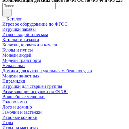
Ко
мплектация детских садов по ФГОC по ФЗ 44 и ФЗ 223
Каталог
Игровое оборудование по ФГОС
Игрушки-забавы
Игры с водой и песком
Каталки и качалки
Коляски, кроватки и качели
Куклы и пупсы
Модели людей
Модели транспорта
Неваляшки
Домики для кукол, кукольная мебель,посудка
Модели животных
Пирамидки
Игрушки для старшей группы
Развивающие игрушки по ФГОС
Волшебные мешочки
Головоломки
Лото и домино
Замочки и застежки
Игровые коврики
Игры
Игры на магнитах