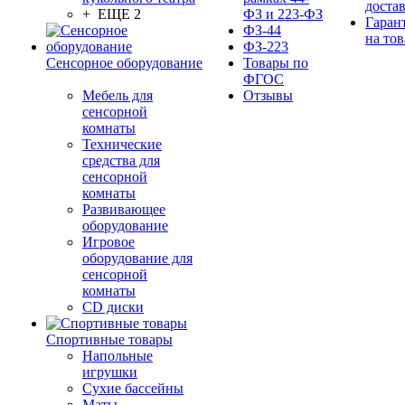
доста
+ ЕЩЕ 2
ФЗ и 223-ФЗ
Гаран
ФЗ-44
на тов
ФЗ-223
Сенсорное оборудование
Товары по
ФГОС
Мебель для
Отзывы
сенсорной
комнаты
Технические
средства для
сенсорной
комнаты
Развивающее
оборудование
Игровое
оборудование для
сенсорной
комнаты
CD диски
Спортивные товары
Напольные
игрушки
Сухие бассейны
Маты