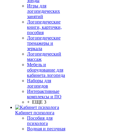
зонды
Игры для
логопедических
занятий
Логопедические
книги, карточки,
пособия
Логопедические
тренажеры и
зеркала
Логопедический
массаж
Мебель и
оборудование для
кабинета логопеда
Наборы для
логопедов
Интерактивные
комплексы и ПО
+ ЕЩЕ 3
Кабинет психолога
Пособия для
психолога
Водная и песочная