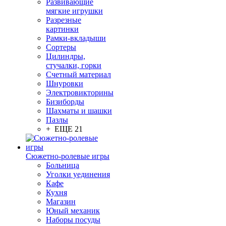
Развивающие
мягкие игрушки
Разрезные
картинки
Рамки-вкладыши
Сортеры
Цилиндры,
стучалки, горки
Счетный материал
Шнуровки
Электровикторины
Бизиборды
Шахматы и шашки
Пазлы
+ ЕЩЕ 21
Сюжетно-ролевые игры
Больница
Уголки уединения
Кафе
Кухня
Магазин
Юный механик
Наборы посуды