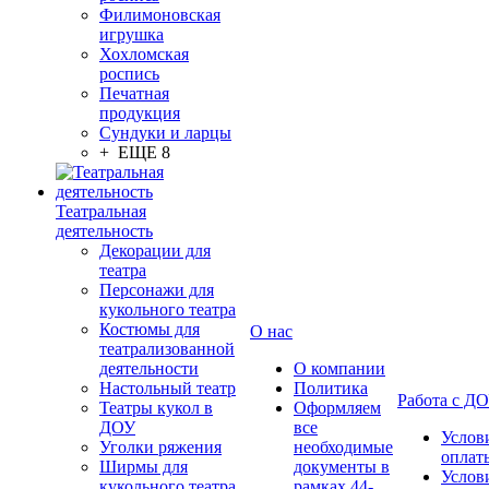
Филимоновская
игрушка
Хохломская
роспись
Печатная
продукция
Сундуки и ларцы
+ ЕЩЕ 8
Театральная
деятельность
Декорации для
театра
Персонажи для
кукольного театра
Костюмы для
О нас
театрализованной
деятельности
О компании
Настольный театр
Политика
Работа с Д
Театры кукол в
Оформляем
ДОУ
все
Услов
Уголки ряжения
необходимые
оплат
Ширмы для
документы в
Услов
кукольного театра
рамках 44-