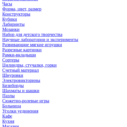
Часы
Форма, цвет, размер
Конструкторы
Кубики
Лабиринты
Мозаики
Набор для детского творчества
Научные лаборатории и эксперименты
Развивающие мягкие игрушки
Разрезные картинки
Рамки-вкладыши
Сортеры
Цилиндры, стучалки, горки
Счетный материал
Шнуровки
Электровикторины
Бизиборды
Шахматы и шашки
Пазлы
Сюжетно-ролевые игры
Больница
Уголки уединения
Кафе
Кухня
Магазин