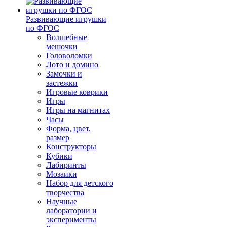
Развивающие игрушки
по ФГОС
Волшебные
мешочки
Головоломки
Лото и домино
Замочки и
застежки
Игровые коврики
Игры
Игры на магнитах
Часы
Форма, цвет,
размер
Конструкторы
Кубики
Лабиринты
Мозаики
Набор для детского
творчества
Научные
лаборатории и
эксперименты