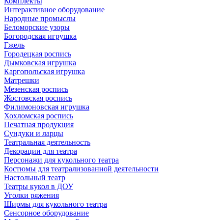
Комплекты
Интерактивное оборудование
Народные промыслы
Беломорские узоры
Богородская игрушка
Гжель
Городецкая роспись
Дымковская игрушка
Каргопольская игрушка
Матрешки
Мезенская роспись
Жостовская роспись
Филимоновская игрушка
Хохломская роспись
Печатная продукция
Сундуки и ларцы
Театральная деятельность
Декорации для театра
Персонажи для кукольного театра
Костюмы для театрализованной деятельности
Настольный театр
Театры кукол в ДОУ
Уголки ряжения
Ширмы для кукольного театра
Сенсорное оборудование