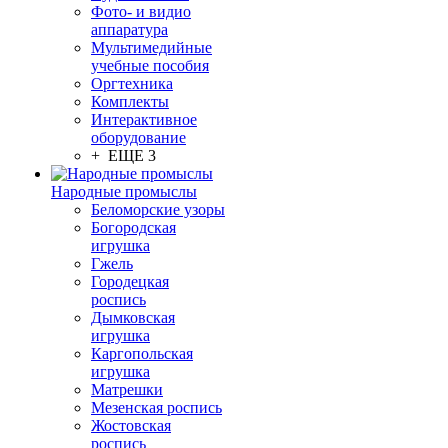
Фото- и видио
аппаратура
Мультимедийные
учебные пособия
Оргтехника
Комплекты
Интерактивное
оборудование
+ ЕЩЕ 3
Народные промыслы
Беломорские узоры
Богородская
игрушка
Гжель
Городецкая
роспись
Дымковская
игрушка
Каргопольская
игрушка
Матрешки
Мезенская роспись
Жостовская
роспись