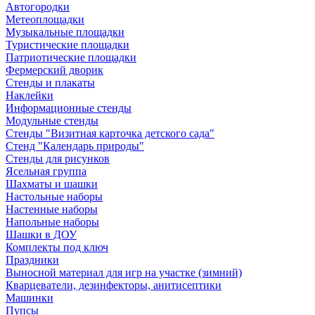
Автогородки
Метеоплощадки
Музыкальные площадки
Туристические площадки
Патриотические площадки
Фермерский дворик
Стенды и плакаты
Наклейки
Информационные стенды
Модульные стенды
Стенды "Визитная карточка детского сада"
Стенд "Календарь природы"
Стенды для рисунков
Ясельная группа
Шахматы и шашки
Настольные наборы
Настенные наборы
Напольные наборы
Шашки в ДОУ
Комплекты под ключ
Праздники
Выносной материал для игр на участке (зимний)
Кварцеватели, дезинфекторы, анитисептики
Машинки
Пупсы